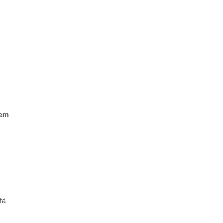
em
tá