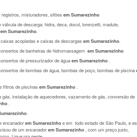
 registros, misturadores, sifões
em Sumarezinho
válvula de descarga: hidra, deca, docol, lorenzetti, madute,
em Sumarezinho
.
 caixas acopladas e caixas de descargas
em Sumarezinho
.
e consertos de banheiras de hidromassagem
em Sumarezinho
 consertos de pressurizador de água
em Sumarezinho
.
e consertos de bombas de água, bombas de poço, bombas de piscina
filtros de piscinas
em Sumarezinho
.
de gás, instalação de aquecedores, vazamento de gás, conversão de
nho
.
Sumarezinho
.
de encanador
em Sumarezinho
e em todo estado de São Paulo, e es
ecisou de um encanador
em Sumarezinho
, com um preço justo,
viço. Ligue pra gente.