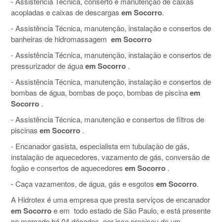
- Assistência Técnica, conserto e manutenção de caixas
acopladas e caixas de descargas
em Socorro
.
- Assistência Técnica, manutenção, instalação e consertos de
banheiras de hidromassagem
em Socorro
- Assistência Técnica, manutenção, instalação e consertos de
pressurizador de água
em Socorro
.
- Assistência Técnica, manutenção, instalação e consertos de
bombas de água, bombas de poço, bombas de piscina
em
Socorro
.
- Assistência Técnica, manutenção e consertos de filtros de
piscinas
em Socorro
.
- Encanador gasista, especialista em tubulação de gás,
instalação de aquecedores, vazamento de gás, conversão de
fogão e consertos de aquecedores
em Socorro
.
- Caça vazamentos, de água, gás e esgotos
em Socorro
.
A Hidrotex é uma empresa que presta serviços de encanador
em Socorro
e em todo estado de São Paulo, e está presente
no mercado há 04 décadas, por isso precisou de um