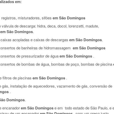
lizados em:
 registros, misturadores, sifões
em São Domingos
válvula de descarga: hidra, deca, docol, lorenzetti, madute,
em São Domingos
.
 caixas acopladas e caixas de descargas
em São Domingos
.
e consertos de banheiras de hidromassagem
em São Domingos
 consertos de pressurizador de água
em São Domingos
.
e consertos de bombas de água, bombas de poço, bombas de piscina
filtros de piscinas
em São Domingos
.
de gás, instalação de aquecedores, vazamento de gás, conversão de
ngos
.
São Domingos
.
de encanador
em São Domingos
e em todo estado de São Paulo, e 
ecisou de um encanador
em São Domingos
, com um preço justo,