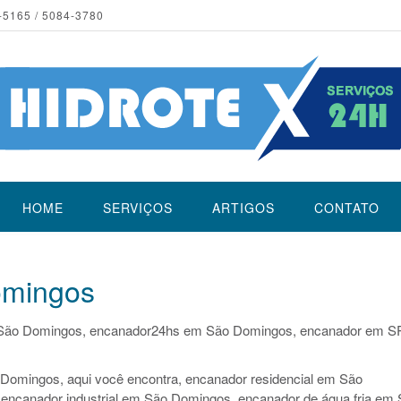
-5165 / 5084-3780
HOME
SERVIÇOS
ARTIGOS
CONTATO
omingos
São Domingos, encanador24hs em São Domingos, encanador em S
Domingos, aqui você encontra, encanador residencial em São
encanador industrial em São Domingos, encanador de água fria em