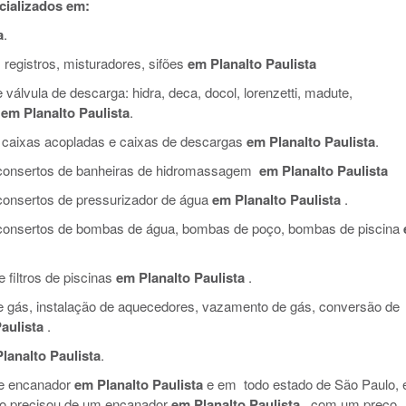
cializados em:
a
.
 registros, misturadores, sifões
em Planalto Paulista
válvula de descarga: hidra, deca, docol, lorenzetti, madute,
em Planalto Paulista
.
 caixas acopladas e caixas de descargas
em Planalto Paulista
.
e consertos de banheiras de hidromassagem
em Planalto Paulista
 consertos de pressurizador de água
em Planalto Paulista
.
e consertos de bombas de água, bombas de poço, bombas de piscina
filtros de piscinas
em Planalto Paulista
.
de gás, instalação de aquecedores, vazamento de gás, conversão de
aulista
.
lanalto Paulista
.
de encanador
em Planalto Paulista
e em todo estado de São Paulo, 
so precisou de um encanador
em Planalto Paulista
, com um preço