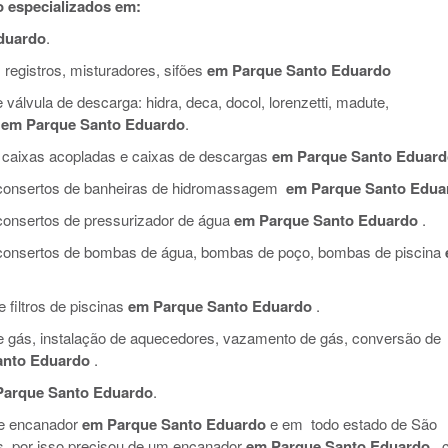
 especializados em:
duardo
.
 registros, misturadores, sifões
em Parque Santo Eduardo
válvula de descarga: hidra, deca, docol, lorenzetti, madute,
em Parque Santo Eduardo
.
 caixas acopladas e caixas de descargas
em Parque Santo Eduard
e consertos de banheiras de hidromassagem
em Parque Santo Edua
 consertos de pressurizador de água
em Parque Santo Eduardo
.
e consertos de bombas de água, bombas de poço, bombas de piscina
filtros de piscinas
em Parque Santo Eduardo
.
de gás, instalação de aquecedores, vazamento de gás, conversão de
anto Eduardo
.
Parque Santo Eduardo
.
de encanador
em Parque Santo Eduardo
e em todo estado de São
s, por isso precisou de um encanador
em Parque Santo Eduardo
, 