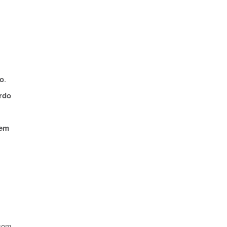
o
.
rdo
em
com