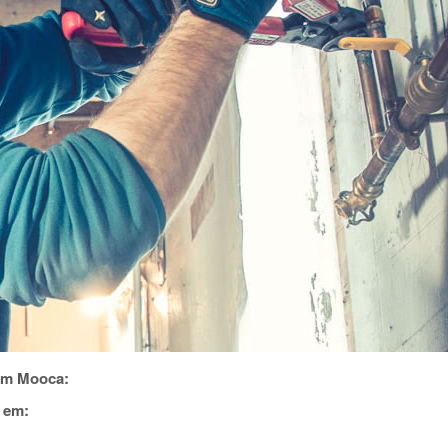
em Mooca:
 em: