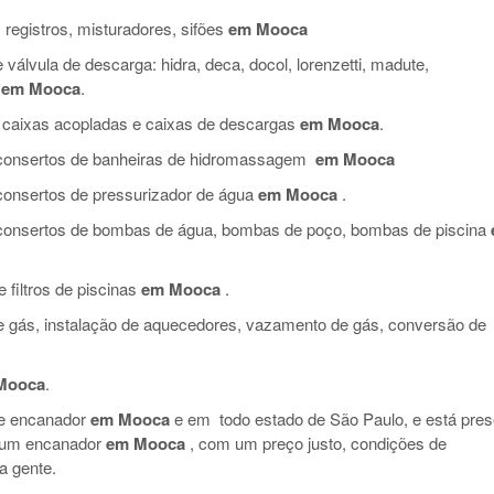
 registros, misturadores, sifões
em Mooca
válvula de descarga: hidra, deca, docol, lorenzetti, madute,
em Mooca
.
 caixas acopladas e caixas de descargas
em Mooca
.
e consertos de banheiras de hidromassagem
em Mooca
 consertos de pressurizador de água
em Mooca
.
e consertos de bombas de água, bombas de poço, bombas de piscina
filtros de piscinas
em Mooca
.
de gás, instalação de aquecedores, vazamento de gás, conversão de
Mooca
.
de encanador
em Mooca
e em todo estado de São Paulo, e está pres
e um encanador
em Mooca
, com um preço justo, condições de
a gente.