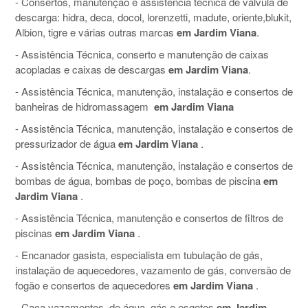
- Consertos, manutenção e assistência técnica de válvula de
descarga: hidra, deca, docol, lorenzetti, madute, oriente,blukit,
Albion, tigre e várias outras marcas
em Jardim Viana
.
- Assistência Técnica, conserto e manutenção de caixas
acopladas e caixas de descargas
em Jardim Viana
.
- Assistência Técnica, manutenção, instalação e consertos de
banheiras de hidromassagem
em Jardim Viana
- Assistência Técnica, manutenção, instalação e consertos de
pressurizador de água
em Jardim Viana
.
- Assistência Técnica, manutenção, instalação e consertos de
bombas de água, bombas de poço, bombas de piscina
em
Jardim Viana
.
- Assistência Técnica, manutenção e consertos de filtros de
piscinas
em Jardim Viana
.
- Encanador gasista, especialista em tubulação de gás,
instalação de aquecedores, vazamento de gás, conversão de
fogão e consertos de aquecedores
em Jardim Viana
.
- Caça vazamentos, de água, gás e esgotos
em Jardim