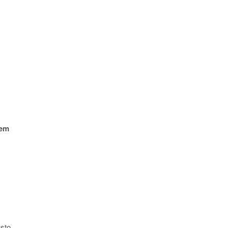
em
sto,