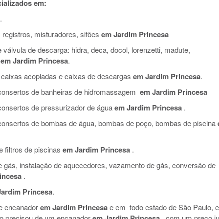
ializados em:
.
 registros, misturadores, sifões
em Jardim Princesa
válvula de descarga: hidra, deca, docol, lorenzetti, madute,
em Jardim Princesa
.
 caixas acopladas e caixas de descargas
em Jardim Princesa
.
e consertos de banheiras de hidromassagem
em Jardim Princesa
 consertos de pressurizador de água
em Jardim Princesa
.
e consertos de bombas de água, bombas de poço, bombas de piscina
filtros de piscinas
em Jardim Princesa
.
de gás, instalação de aquecedores, vazamento de gás, conversão de
incesa
.
ardim Princesa
.
de encanador
em Jardim Princesa
e em todo estado de São Paulo, e
so precisou de um encanador
em Jardim Princesa
, com um preço ju