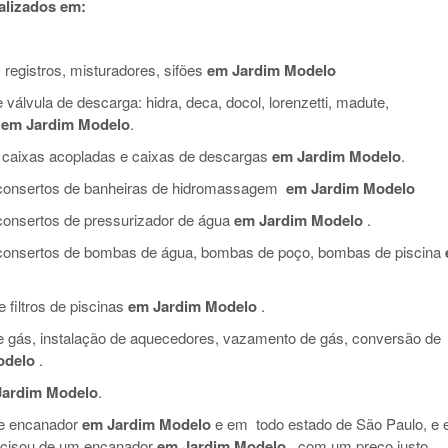
alizados em:
 registros, misturadores, sifões
em Jardim Modelo
válvula de descarga: hidra, deca, docol, lorenzetti, madute,
em Jardim Modelo
.
 caixas acopladas e caixas de descargas
em Jardim Modelo
.
e consertos de banheiras de hidromassagem
em Jardim Modelo
 consertos de pressurizador de água
em Jardim Modelo
.
e consertos de bombas de água, bombas de poço, bombas de piscina
filtros de piscinas
em Jardim Modelo
.
de gás, instalação de aquecedores, vazamento de gás, conversão de
odelo
.
Jardim Modelo
.
de encanador
em Jardim Modelo
e em todo estado de São Paulo, e 
ecisou de um encanador
em Jardim Modelo
, com um preço justo,