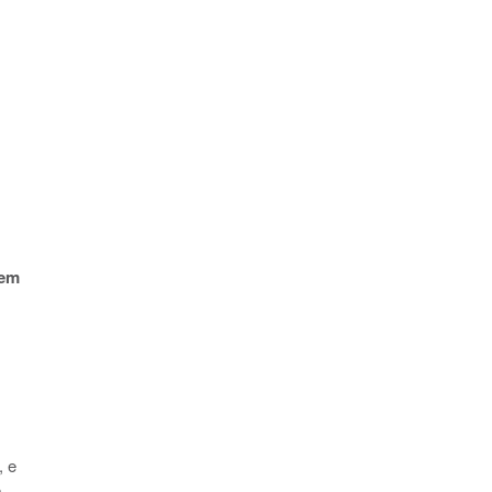
em
, e
o