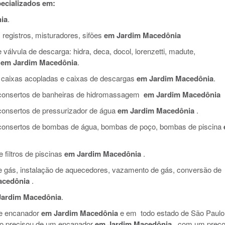
ecializados em:
ia
.
 registros, misturadores, sifões
em Jardim Macedônia
válvula de descarga: hidra, deca, docol, lorenzetti, madute,
em Jardim Macedônia
.
 caixas acopladas e caixas de descargas
em Jardim Macedônia
.
e consertos de banheiras de hidromassagem
em Jardim Macedônia
 consertos de pressurizador de água
em Jardim Macedônia
.
e consertos de bombas de água, bombas de poço, bombas de piscina
filtros de piscinas
em Jardim Macedônia
.
de gás, instalação de aquecedores, vazamento de gás, conversão de
acedônia
.
Jardim Macedônia
.
de encanador
em Jardim Macedônia
e em todo estado de São Paulo
so precisou de um encanador
em Jardim Macedônia
, com um preç