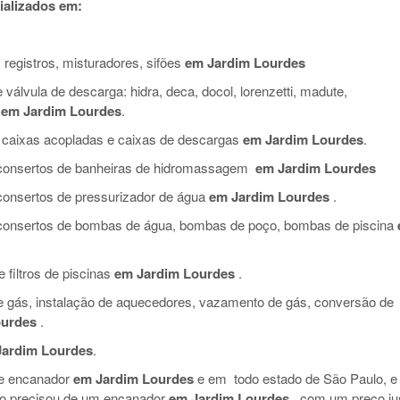
alizados em:
.
 registros, misturadores, sifões
em Jardim Lourdes
válvula de descarga: hidra, deca, docol, lorenzetti, madute,
em Jardim Lourdes
.
 caixas acopladas e caixas de descargas
em Jardim Lourdes
.
e consertos de banheiras de hidromassagem
em Jardim Lourdes
 consertos de pressurizador de água
em Jardim Lourdes
.
e consertos de bombas de água, bombas de poço, bombas de piscina
filtros de piscinas
em Jardim Lourdes
.
de gás, instalação de aquecedores, vazamento de gás, conversão de
ourdes
.
Jardim Lourdes
.
de encanador
em Jardim Lourdes
e em todo estado de São Paulo, e
so precisou de um encanador
em Jardim Lourdes
, com um preço ju