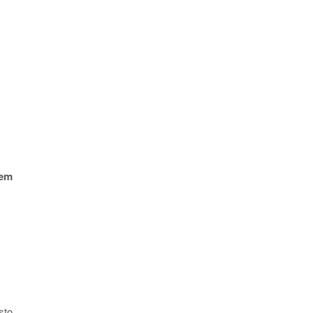
em
sto,