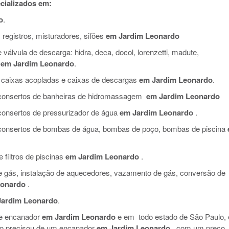
cializados em:
o
.
 registros, misturadores, sifões
em Jardim Leonardo
válvula de descarga: hidra, deca, docol, lorenzetti, madute,
em Jardim Leonardo
.
 caixas acopladas e caixas de descargas
em Jardim Leonardo
.
e consertos de banheiras de hidromassagem
em Jardim Leonardo
 consertos de pressurizador de água
em Jardim Leonardo
.
e consertos de bombas de água, bombas de poço, bombas de piscina
filtros de piscinas
em Jardim Leonardo
.
de gás, instalação de aquecedores, vazamento de gás, conversão de
eonardo
.
Jardim Leonardo
.
de encanador
em Jardim Leonardo
e em todo estado de São Paulo, 
so precisou de um encanador
em Jardim Leonardo
, com um preço