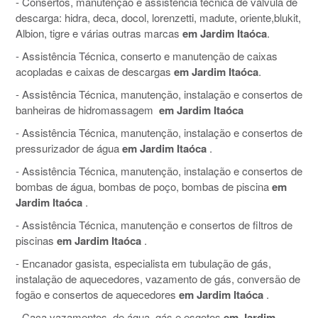
- Consertos, manutenção e assistência técnica de válvula de
descarga: hidra, deca, docol, lorenzetti, madute, oriente,blukit,
Albion, tigre e várias outras marcas
em Jardim Itaóca
.
- Assistência Técnica, conserto e manutenção de caixas
acopladas e caixas de descargas
em Jardim Itaóca
.
- Assistência Técnica, manutenção, instalação e consertos de
banheiras de hidromassagem
em Jardim Itaóca
- Assistência Técnica, manutenção, instalação e consertos de
pressurizador de água
em Jardim Itaóca
.
- Assistência Técnica, manutenção, instalação e consertos de
bombas de água, bombas de poço, bombas de piscina
em
Jardim Itaóca
.
- Assistência Técnica, manutenção e consertos de filtros de
piscinas
em Jardim Itaóca
.
- Encanador gasista, especialista em tubulação de gás,
instalação de aquecedores, vazamento de gás, conversão de
fogão e consertos de aquecedores
em Jardim Itaóca
.
- Caça vazamentos, de água, gás e esgotos
em Jardim