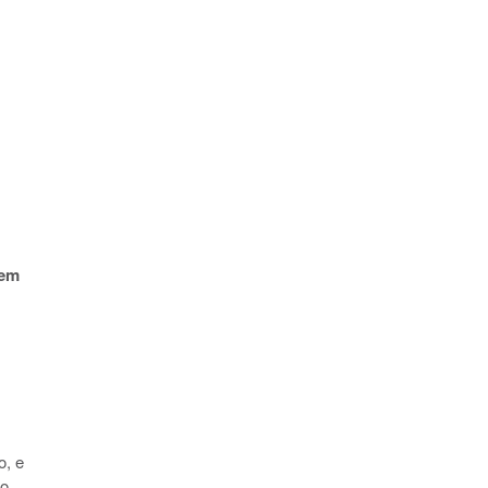
em
o, e
ço