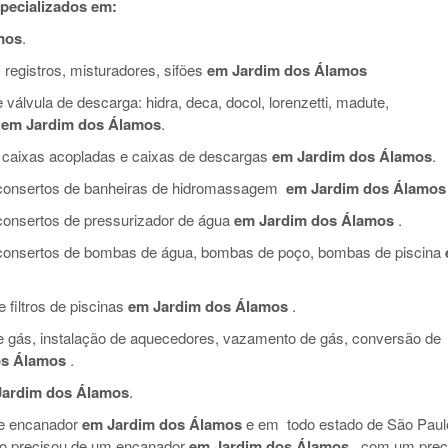
pecializados em:
mos
.
 registros, misturadores, sifões
em Jardim dos Álamos
válvula de descarga: hidra, deca, docol, lorenzetti, madute,
em Jardim dos Álamos
.
 caixas acopladas e caixas de descargas
em Jardim dos Álamos
.
e consertos de banheiras de hidromassagem
em Jardim dos Álamos
 consertos de pressurizador de água
em Jardim dos Álamos
.
e consertos de bombas de água, bombas de poço, bombas de piscina
filtros de piscinas
em Jardim dos Álamos
.
de gás, instalação de aquecedores, vazamento de gás, conversão de
os Álamos
.
Jardim dos Álamos
.
de encanador
em Jardim dos Álamos
e em todo estado de São Paul
so precisou de um encanador
em Jardim dos Álamos
, com um pre