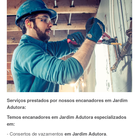
Serviços prestados por nossos encanadores em Jardim
Adutora:
Temos encanadores em Jardim Adutora especializados
em:
- Consertos de vazamentos
em Jardim Adutora
.