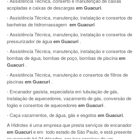
- Assistência Técnica, conserto e manutenção de caixas
acopladas e caixas de descargas
em Guacuri
.
- Assistência Técnica, manutenção, instalação e consertos de
banheiras de hidromassagem
em Guacuri
- Assistência Técnica, manutenção, instalação e consertos de
pressurizador de água
em Guacuri
.
- Assistência Técnica, manutenção, instalação e consertos de
bombas de água, bombas de poço, bombas de piscina
em
Guacuri
.
- Assistência Técnica, manutenção e consertos de filtros de
piscinas
em Guacuri
.
- Encanador gasista, especialista em tubulação de gás,
instalação de aquecedores, vazamento de gás, conversão de
fogão e consertos de aquecedores
em Guacuri
.
- Caça vazamentos, de água, gás e esgotos
em Guacuri
.
A Hidrotex é uma empresa que presta serviços de encanador
em Guacuri
e em todo estado de São Paulo, e está presente
no mercado há 04 décadas, por isso precisou de um