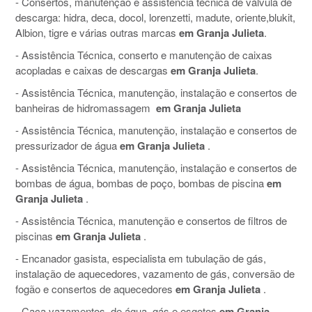
- Consertos, manutenção e assistência técnica de válvula de
descarga: hidra, deca, docol, lorenzetti, madute, oriente,blukit,
Albion, tigre e várias outras marcas
em Granja Julieta
.
- Assistência Técnica, conserto e manutenção de caixas
acopladas e caixas de descargas
em Granja Julieta
.
- Assistência Técnica, manutenção, instalação e consertos de
banheiras de hidromassagem
em Granja Julieta
- Assistência Técnica, manutenção, instalação e consertos de
pressurizador de água
em Granja Julieta
.
- Assistência Técnica, manutenção, instalação e consertos de
bombas de água, bombas de poço, bombas de piscina
em
Granja Julieta
.
- Assistência Técnica, manutenção e consertos de filtros de
piscinas
em Granja Julieta
.
- Encanador gasista, especialista em tubulação de gás,
instalação de aquecedores, vazamento de gás, conversão de
fogão e consertos de aquecedores
em Granja Julieta
.
- Caça vazamentos, de água, gás e esgotos
em Granja