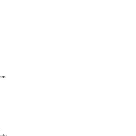
em
e
sto,