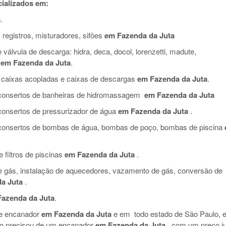
ializados em:
a
.
 registros, misturadores, sifões
em Fazenda da Juta
válvula de descarga: hidra, deca, docol, lorenzetti, madute,
em Fazenda da Juta
.
 caixas acopladas e caixas de descargas
em Fazenda da Juta
.
e consertos de banheiras de hidromassagem
em Fazenda da Juta
 consertos de pressurizador de água
em Fazenda da Juta
.
e consertos de bombas de água, bombas de poço, bombas de piscina
filtros de piscinas
em Fazenda da Juta
.
de gás, instalação de aquecedores, vazamento de gás, conversão de
a Juta
.
azenda da Juta
.
de encanador
em Fazenda da Juta
e em todo estado de São Paulo, 
so precisou de um encanador
em Fazenda da Juta
, com um preço ju