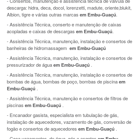
- Consertos, manutenção e assistência técnica de válvula de
descarga: hidra, deca, docol, lorenzetti, madute, oriente,blukit,
Albion, tigre e várias outras marcas
em Embu-Guaçú
.
- Assistência Técnica, conserto e manutenção de caixas
acopladas e caixas de descargas
em Embu-Guaçú
.
- Assistência Técnica, manutenção, instalação e consertos de
banheiras de hidromassagem
em Embu-Guaçú
- Assistência Técnica, manutenção, instalação e consertos de
pressurizador de água
em Embu-Guaçú
.
- Assistência Técnica, manutenção, instalação e consertos de
bombas de água, bombas de poço, bombas de piscina
em
Embu-Guaçú
.
- Assistência Técnica, manutenção e consertos de filtros de
piscinas
em Embu-Guaçú
.
- Encanador gasista, especialista em tubulação de gás,
instalação de aquecedores, vazamento de gás, conversão de
fogão e consertos de aquecedores
em Embu-Guaçú
.
- Caça vazamentos, de água, gás e esgotos
em Embu-