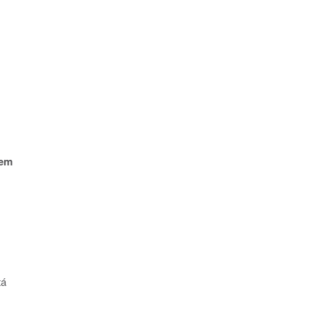
em
tá