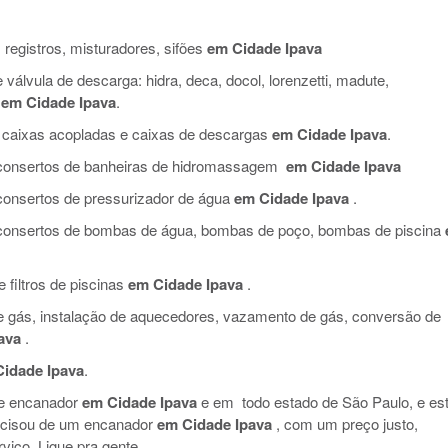
 registros, misturadores, sifões
em Cidade Ipava
válvula de descarga: hidra, deca, docol, lorenzetti, madute,
em Cidade Ipava
.
 caixas acopladas e caixas de descargas
em Cidade Ipava
.
e consertos de banheiras de hidromassagem
em Cidade Ipava
 consertos de pressurizador de água
em Cidade Ipava
.
e consertos de bombas de água, bombas de poço, bombas de piscina
filtros de piscinas
em Cidade Ipava
.
de gás, instalação de aquecedores, vazamento de gás, conversão de
ava
.
idade Ipava
.
de encanador
em Cidade Ipava
e em todo estado de São Paulo, e es
ecisou de um encanador
em Cidade Ipava
, com um preço justo,
viço. Ligue pra gente.