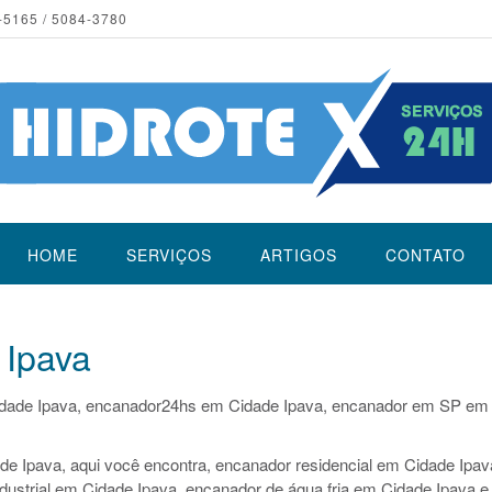
-5165 / 5084-3780
HOME
SERVIÇOS
ARTIGOS
CONTATO
 Ipava
dade Ipava, encanador24hs em Cidade Ipava, encanador em SP em
e Ipava, aqui você encontra, encanador residencial em Cidade Ipav
dustrial em Cidade Ipava, encanador de água fria em Cidade Ipava e