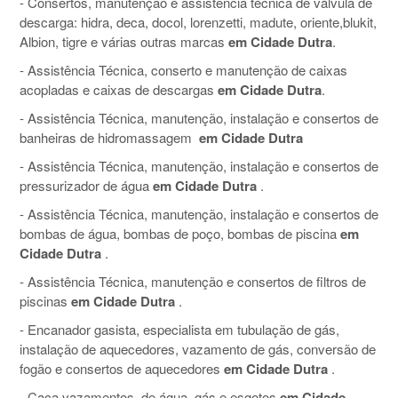
- Consertos, manutenção e assistência técnica de válvula de
descarga: hidra, deca, docol, lorenzetti, madute, oriente,blukit,
Albion, tigre e várias outras marcas
em Cidade Dutra
.
- Assistência Técnica, conserto e manutenção de caixas
acopladas e caixas de descargas
em Cidade Dutra
.
- Assistência Técnica, manutenção, instalação e consertos de
banheiras de hidromassagem
em Cidade Dutra
- Assistência Técnica, manutenção, instalação e consertos de
pressurizador de água
em Cidade Dutra
.
- Assistência Técnica, manutenção, instalação e consertos de
bombas de água, bombas de poço, bombas de piscina
em
Cidade Dutra
.
- Assistência Técnica, manutenção e consertos de filtros de
piscinas
em Cidade Dutra
.
- Encanador gasista, especialista em tubulação de gás,
instalação de aquecedores, vazamento de gás, conversão de
fogão e consertos de aquecedores
em Cidade Dutra
.
- Caça vazamentos, de água, gás e esgotos
em Cidade