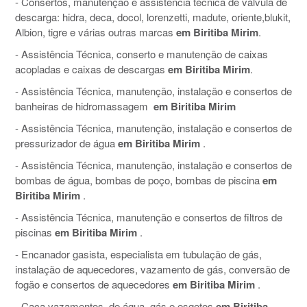
- Consertos, manutenção e assistência técnica de válvula de
descarga: hidra, deca, docol, lorenzetti, madute, oriente,blukit,
Albion, tigre e várias outras marcas
em Biritiba Mirim
.
- Assistência Técnica, conserto e manutenção de caixas
acopladas e caixas de descargas
em Biritiba Mirim
.
- Assistência Técnica, manutenção, instalação e consertos de
banheiras de hidromassagem
em Biritiba Mirim
- Assistência Técnica, manutenção, instalação e consertos de
pressurizador de água
em Biritiba Mirim
.
- Assistência Técnica, manutenção, instalação e consertos de
bombas de água, bombas de poço, bombas de piscina
em
Biritiba Mirim
.
- Assistência Técnica, manutenção e consertos de filtros de
piscinas
em Biritiba Mirim
.
- Encanador gasista, especialista em tubulação de gás,
instalação de aquecedores, vazamento de gás, conversão de
fogão e consertos de aquecedores
em Biritiba Mirim
.
- Caça vazamentos, de água, gás e esgotos
em Biritiba