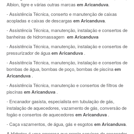
Albion, tigre e várias outras marcas
em Aricanduva‎
.
- Assistência Técnica, conserto e manutenção de caixas
acopladas e caixas de descargas
em Aricanduva‎
.
- Assistência Técnica, manutenção, instalação e consertos de
banheiras de hidromassagem
em Aricanduva‎
- Assistência Técnica, manutenção, instalação e consertos de
pressurizador de água
em Aricanduva‎
.
- Assistência Técnica, manutenção, instalação e consertos de
bombas de água, bombas de poço, bombas de piscina
em
Aricanduva‎
.
- Assistência Técnica, manutenção e consertos de filtros de
piscinas
em Aricanduva‎
.
- Encanador gasista, especialista em tubulação de gás,
instalação de aquecedores, vazamento de gás, conversão de
fogão e consertos de aquecedores
em Aricanduva‎
.
- Caça vazamentos, de água, gás e esgotos
em Aricanduva‎
.
A Hidrotex é uma empresa que presta serviços de encanador