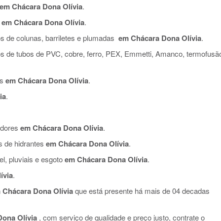
em Chácara Dona Olívia
.
em Chácara Dona Olívia
.
s de colunas, barriletes e plumadas
em Chácara Dona Olívia
.
os de tubos de PVC, cobre, ferro, PEX, Emmetti, Amanco, termofusã
is
em Chácara Dona Olívia
.
ia
.
edores
em Chácara Dona Olívia
.
s de hidrantes
em Chácara Dona Olívia
.
l, pluviais e esgoto
em Chácara Dona Olívia
.
ívia
.
 Chácara Dona Olívia
que está presente há mais de 04 decadas
ona Olívia
, com serviço de qualidade e preço justo, contrate o