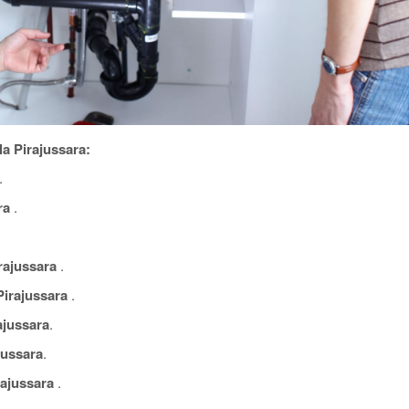
a Pirajussara:
.
ra
.
rajussara
.
Pirajussara
.
ajussara
.
jussara
.
rajussara
.