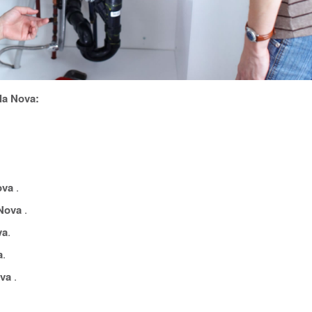
la Nova:
ova
.
Nova
.
va
.
a
.
ova
.