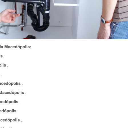
la Macedópolis:
is
.
lis
.
s
.
acedópolis
.
Macedópolis
.
cedópolis
.
edópolis
.
cedópolis
.