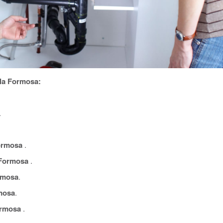
la Formosa:
.
ormosa
.
 Formosa
.
rmosa
.
mosa
.
ormosa
.