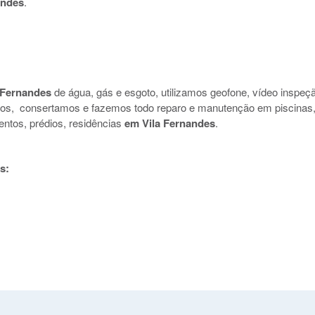
andes
.
 Fernandes
de água, gás e esgoto, utilizamos geofone, vídeo inspeç
uidos, consertamos e fazemos todo reparo e manutenção em piscinas
entos, prédios, residências
em Vila Fernandes
.
s: