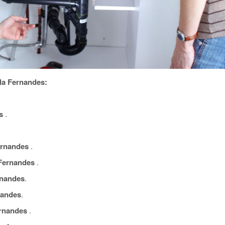
la Fernandes:
s
.
ernandes
.
Fernandes
.
rnandes
.
nandes
.
rnandes
.