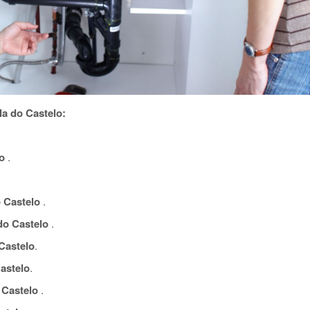
a do Castelo:
o
.
 Castelo
.
do Castelo
.
Castelo
.
astelo
.
 Castelo
.