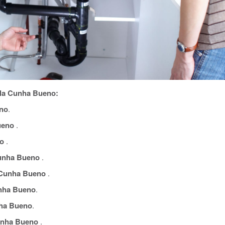
ila Cunha Bueno:
eno
.
ueno
.
o
.
unha Bueno
.
 Cunha Bueno
.
nha Bueno
.
ha Bueno
.
unha Bueno
.