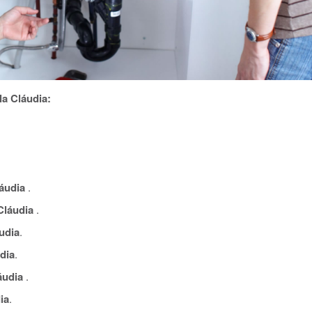
a Cláudia:
áudia
.
Cláudia
.
udia
.
dia
.
áudia
.
ia
.