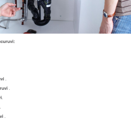
curuvi:
vi
.
ruvi
.
i
.
.
vi
.