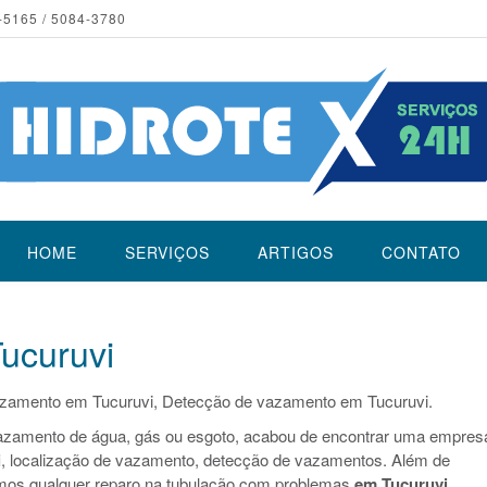
-5165 / 5084-3780
HOME
SERVIÇOS
ARTIGOS
CONTATO
ucuruvi
azamento em Tucuruvi, Detecção de vazamento em Tucuruvi.
azamento de água, gás ou esgoto, acabou de encontrar uma empres
i
, localização de vazamento, detecção de vazamentos. Além de
mos qualquer reparo na tubulação com problemas
em Tucuruvi
.