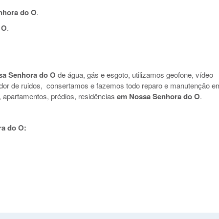
nhora do O
.
 O
.
sa Senhora do O
de água, gás e esgoto, utilizamos geofone, vídeo
nador de ruidos, consertamos e fazemos todo reparo e manutenção e
s, apartamentos, prédios, residências
em Nossa Senhora do O
.
a do O: