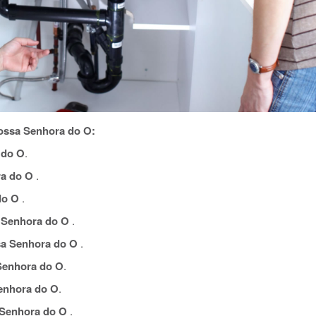
ossa Senhora do O:
 do O
.
a do O
.
do O
.
Senhora do O
.
a Senhora do O
.
Senhora do O
.
enhora do O
.
Senhora do O
.