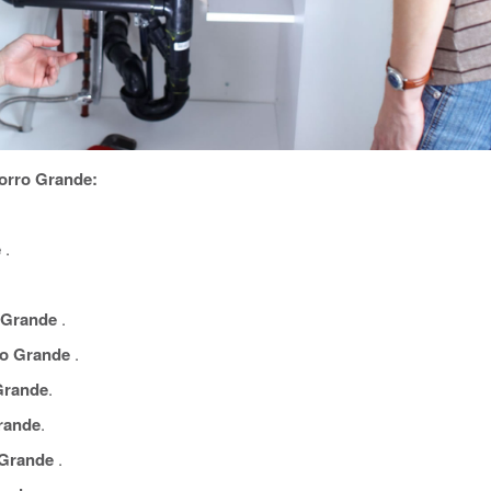
orro Grande:
e
.
 Grande
.
o Grande
.
Grande
.
rande
.
Grande
.