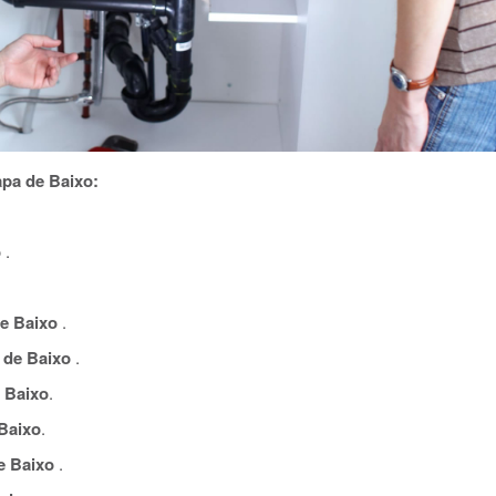
pa de Baixo:
o
.
e Baixo
.
de Baixo
.
 Baixo
.
Baixo
.
e Baixo
.